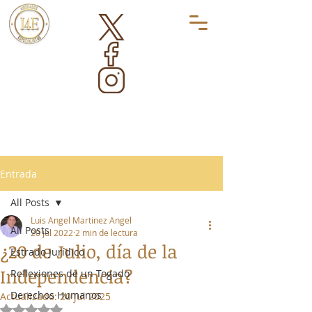
Entrada
All Posts
Luis Angel Martinez Angel
All Posts
20 jul 2022
2 min de lectura
¿20 de Julio, día de la
Estrado Jurídico
Independencia?
Reflexiones de un Togado
Derechos Humanos
Actualizado:
20 jul 2025
Obtuvo NaN de 5 estrellas.