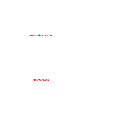
lawyers4everyone
riosmercado