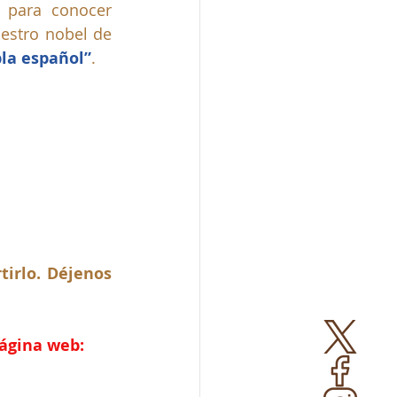
 para conocer 
estro nobel de 
la español”
.
irlo. Déjenos 
página web: