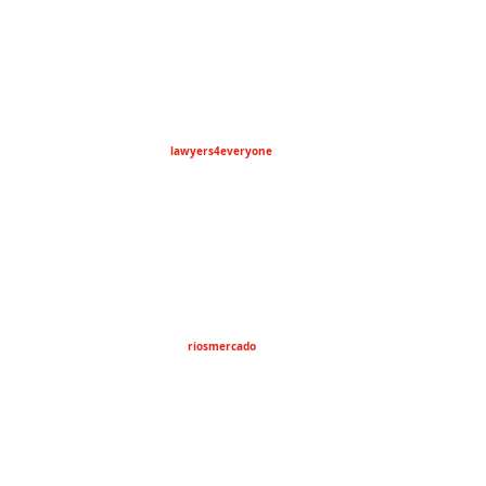
lawyers4everyone
riosmercado