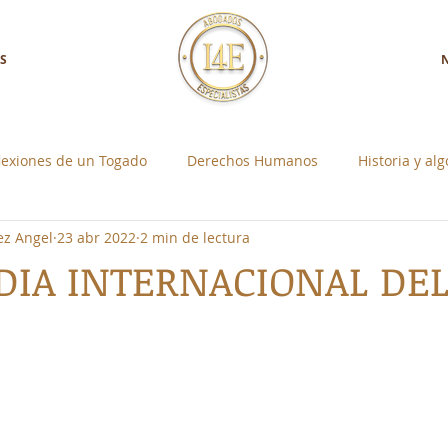
S
lexiones de un Togado
Derechos Humanos
Historia y al
ez Angel
23 abr 2022
2 min de lectura
a con Nosotros
Control Social Individual
, DIA INTERNACIONAL DE
strellas.