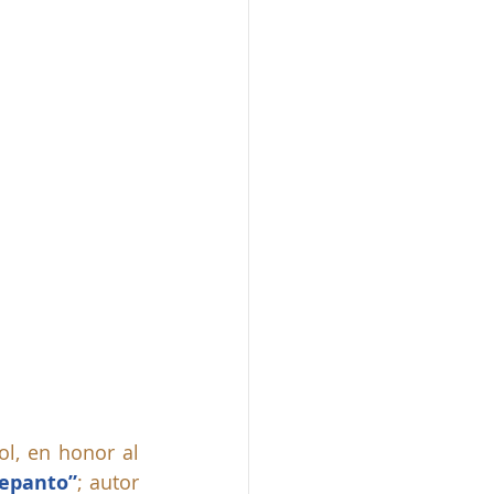
l, en honor al 
Lepanto”
; autor 