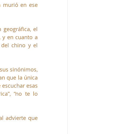
n murió en ese 
geográfica, el 
 y en cuanto a 
del chino y el 
sus sinónimos, 
n que la única 
e escuchar esas 
a”, “no te lo 
Esta fecha nos recuerda el artículo 10 de la Constitución Política, el cual advierte que 