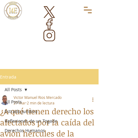
Entrada
All Posts
Victor Manuel Rios Mercado
All Posts
27 mar
2 min de lectura
¿A qué tienen derecho los
Estrado Jurídico
afectados por la caída del
Reflexiones de un Togado
Derechos Humanos
avión hércules de la