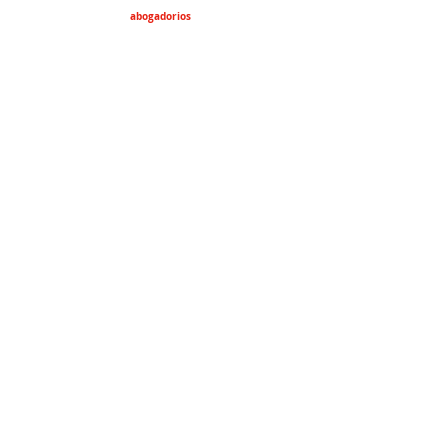
abogadorios
abogadorios77
lawyers4everyone