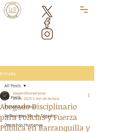
Entrada
All Posts
lawyersforeveryone
All Posts
29 dic 2025
2 min de lectura
Abogado Disciplinario
Estrado Jurídico
para Policías y Fuerza
Reflexiones de un Togado
Derechos Humanos
Pública en Barranquilla y