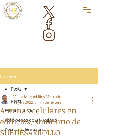
Entrada
All Posts
Victor Manuel Rios Mercado
All Posts
10 jun 2022
5 min de lectura
Antenas celulares en
Estrado Jurídico
edificios, sinónimo de
Reflexiones de un Togado
Derechos Humanos
SUBDESARROLLO