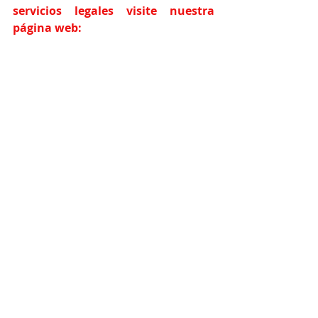
servicios legales visite nuestra 
página web:
www.lawyers4everyone.org
Comparte este artículo y síguenos 
en nuestras Redes Sociales:
abogadorios