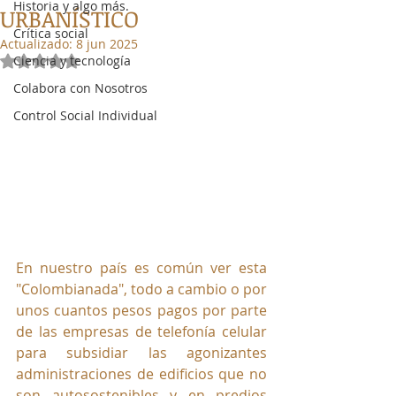
Historia y algo más.
URBANÍSTICO
Crítica social
Actualizado:
8 jun 2025
Ciencia y tecnología
Obtuvo NaN de 5 estrellas.
Colabora con Nosotros
Control Social Individual
En nuestro país es común ver esta 
"Colombianada", todo a cambio o por 
unos cuantos pesos pagos por parte 
de las empresas de telefonía celular 
para subsidiar las agonizantes 
administraciones de edificios que no 
son autosostenibles y en predios 