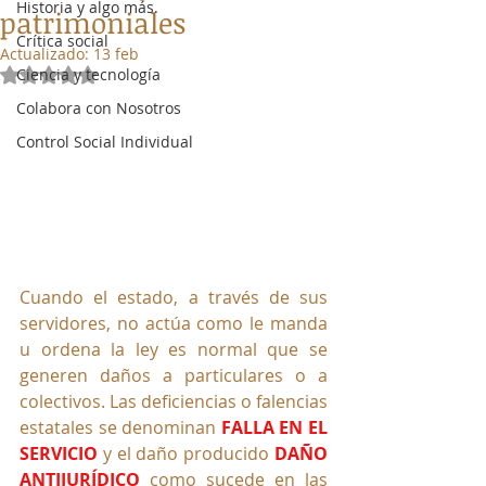
Historia y algo más.
patrimoniales
Crítica social
Actualizado:
13 feb
Ciencia y tecnología
Obtuvo NaN de 5 estrellas.
Colabora con Nosotros
Control Social Individual
Cuando el estado, a través de sus 
servidores, no actúa como le manda 
u ordena la ley es normal que se 
generen daños a particulares o a 
colectivos. Las deficiencias o falencias 
estatales se denominan 
FALLA EN EL 
SERVICIO
 y el daño producido 
DAÑO 
ANTIJURÍDICO 
como sucede en las 