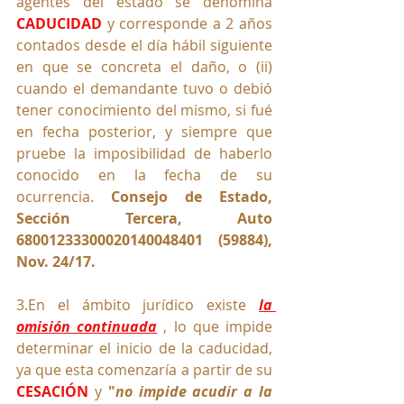
agentes del estado se denomina 
CADUCIDAD
y corresponde a 2 años 
contados desde el día hábil siguiente 
en que se concreta el daño, o (ii) 
cuando el demandante tuvo o debió 
tener conocimiento del mismo, si fué 
en fecha posterior, y siempre que 
pruebe la imposibilidad de haberlo 
conocido en la fecha de su 
ocurrencia. 
Consejo de Estado, 
Sección Terc
era, Auto 
68001233300020140048401 (59884), 
Nov. 24/17.
3.En el ámbito jurídico existe 
la 
omisión continuada
 , lo que impide 
determinar el inicio de la caducidad, 
ya que esta comenzaría a partir de su 
CESACIÓN
 y 
"
no impide acudir a la 