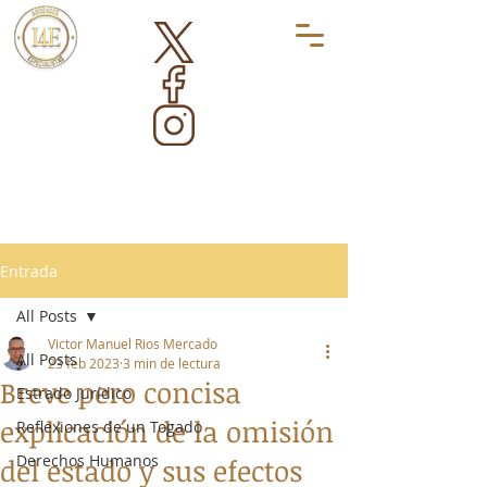
Entrada
All Posts
Victor Manuel Rios Mercado
All Posts
23 feb 2023
3 min de lectura
Breve pero concisa
Estrado Jurídico
explicación de la omisión
Reflexiones de un Togado
Derechos Humanos
del estado y sus efectos