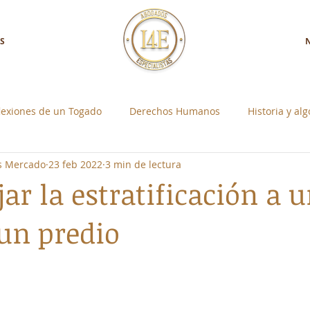
S
lexiones de un Togado
Derechos Humanos
Historia y al
os Mercado
23 feb 2022
3 min de lectura
a con Nosotros
Control Social Individual
ar la estratificación a 
 un predio
strellas.