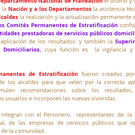
epartamento Nacional de Planeación
 el diseño y
 la 
Nación y a los Departamentos
 la asistencia téc
lcaldes
 la realización y la actualización permanente d
os Comités Permanentes de Estratificación
 confo
tidades prestadoras de servicios públicos domicil
aplicación de los resultados; y también la 
Superi
 Domiciliarios,
cuya función es
 la vigilancia y 
anentes de Estratificación
 fueron creados por
de los alcaldes para que velen por la correcta apl
rmulen recomendaciones sobre los resultados, 
s usuarios e incorporen las nuevas viviendas. 
integran con el Personero,  representantes de: la 
ital, de las empresas de servicios públicos que o
 de la comunidad. 