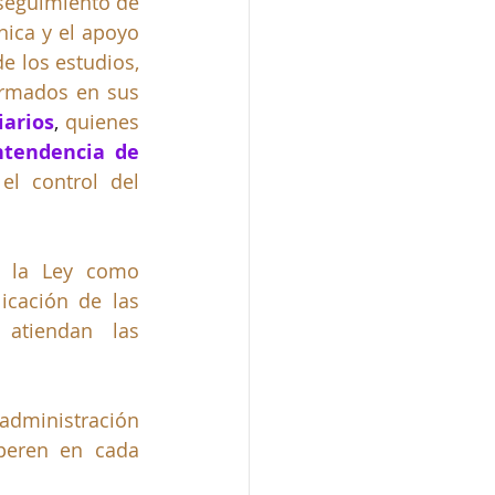
 seguimiento de 
nica y el apoyo 
e los estudios, 
rmados en sus 
iarios
, 
quienes 
ntendencia de 
el control del 
 la Ley como 
icación de las 
atiendan las 
administración 
peren en cada 