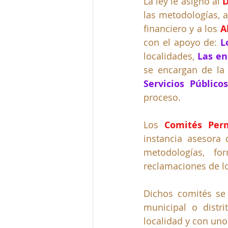
La ley le asignó al 
D
las metodologías, a
financiero y a los 
A
con el apoyo de: 
L
localidades, 
Las en
se encargan de la 
Servicios Públicos
proceso.  
Los 
Comités Perm
instancia asesora 
metodologías, fo
reclamaciones de lo
Dichos comités se 
municipal o distr
localidad y con uno