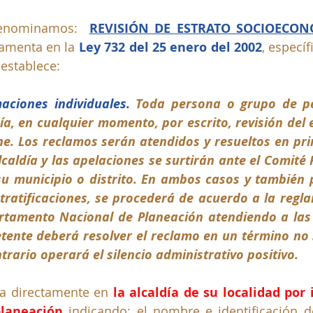
denominamos:  
REVISIÓN DE ESTRATO SOCIOECON
amenta en la 
Ley 732 del 25 enero del 2002
, especí
establece: 
maciones individuales. 
Toda persona o grupo de pe
ldía, en cualquier momento, por escrito, revisión del 
ne. Los reclamos serán atendidos y resueltos en pri
lcaldía y las apelaciones se surtirán ante el Comité
 su municipio o distrito. En ambos casos y también
stratificaciones, se procederá de acuerdo a la regl
rtamento Nacional de Planeación atendiendo a las 
tente deberá resolver el reclamo en un término no 
ntrario operará el silencio administrativo positivo.
za directamente en 
la alcaldía de su localidad por
planeación
 indicando: el nombre e identificación del