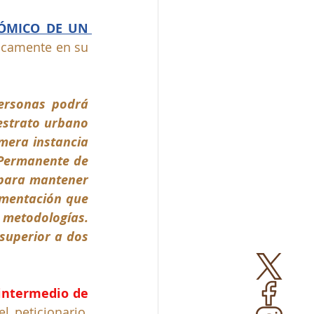
ÓMICO DE UN 
ficamente en su 
rsonas podrá 
estrato urbano 
mera instancia 
 Permanente de 
 para mantener 
amentación que 
metodologías. 
superior a dos 
 intermedio de 
 peticionario, 