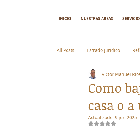
INICIO
NUESTRAS AREAS
SERVICIO
All Posts
Estrado Jurídico
Ref
Victor Manuel Ri
Ciencia y tecnología
Colabor
Como baj
casa o a
Actualizado:
9 jun 2025
Obtuvo NaN de 5 e