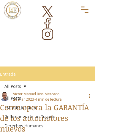
Entrada
All Posts
Victor Manuel Rios Mercado
All Posts
26 mar 2023
4 min de lectura
Como opera la GARANTÍA
Estrado Jurídico
de los automotores
Reflexiones de un Togado
Derechos Humanos
nuevos