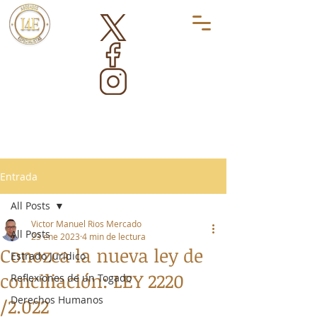
Entrada
All Posts
Victor Manuel Rios Mercado
All Posts
23 ene 2023
4 min de lectura
Conozca la nueva ley de
Estrado Jurídico
conciliación: LEY 2220
Reflexiones de un Togado
Derechos Humanos
/2.022