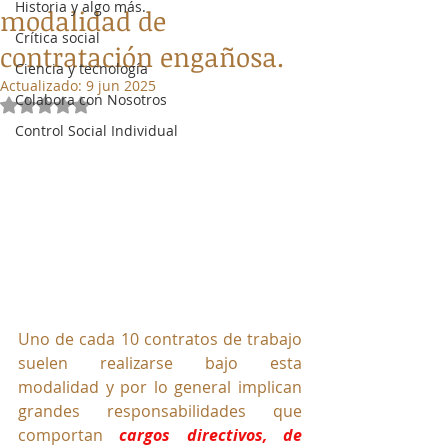
Historia y algo más.
modalidad de
Crítica social
contratación engañosa.
Ciencia y tecnología
Actualizado:
9 jun 2025
Colabora con Nosotros
Obtuvo NaN de 5 estrellas.
Control Social Individual
Uno de cada 10 contratos de trabajo 
suelen realizarse bajo esta 
modalidad y por lo general implican 
grandes responsabilidades que 
comportan 
cargos directivos, de 