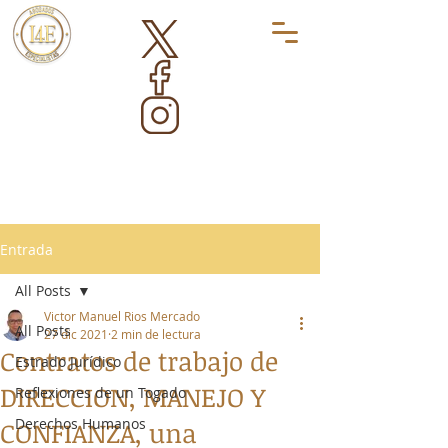
Entrada
All Posts
Victor Manuel Rios Mercado
All Posts
27 dic 2021
2 min de lectura
Contratos de trabajo de
Estrado Jurídico
DIRECCION, MANEJO Y
Reflexiones de un Togado
Derechos Humanos
CONFIANZA, una