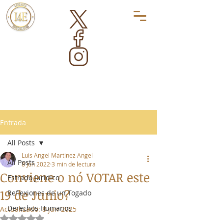
Entrada
All Posts
Luis Angel Martinez Angel
All Posts
8 jun 2022
3 min de lectura
Conviene o nó VOTAR este
Estrado Jurídico
19 de Junio?
Reflexiones de un Togado
Derechos Humanos
Actualizado:
8 jun 2025
Obtuvo NaN de 5 estrellas.