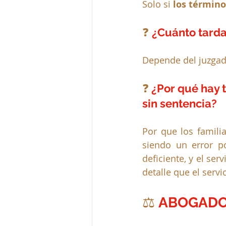
Solo si 
los términ
❓ 
¿Cuánto tard
Depende del juzgad
❓
 ¿Por qué hay 
sin sentencia?
Por que los familia
siendo un error po
deficiente, y el ser
detalle que el serv
⚖️ 
ABOGADO