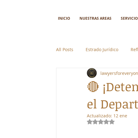
INICIO
NUESTRAS AREAS
SERVICIO
All Posts
Estrado Jurídico
Ref
lawyersforeveryo
Ciencia y tecnología
Colabor
🔴 ¡Deten
el Depar
Actualizado:
12 ene
Obtuvo NaN de 5 e