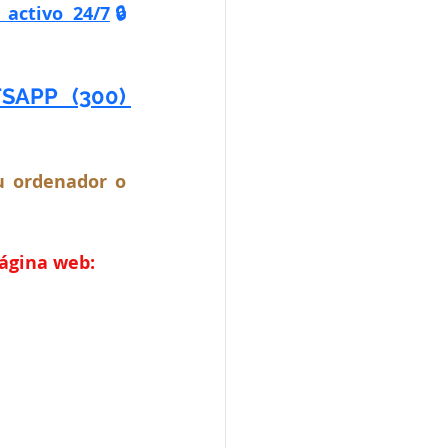
activo 24/7
🔒 
PP (300) 
 ordenador o 
página web: