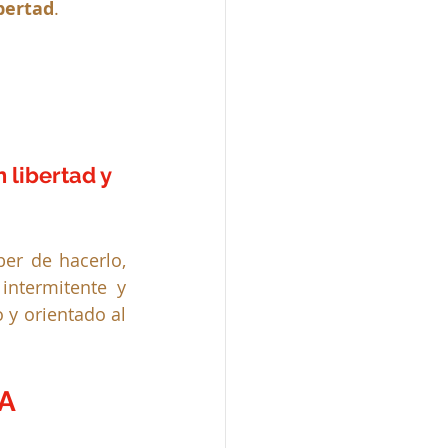
ibertad
.
 libertad y 
er de hacerlo, 
ntermitente y 
 y orientado al 
A