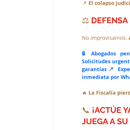
📌 
El colapso judic
⚖️ 
DEFENSA 
No improvisamos. 
🔒 Abogados pena
Solicitudes urgente
garantías📍 Expe
inmediata por Wh
🔥 
La Fiscalía pie
📞
 ¡ACTÚE Y
JUEGA A SU