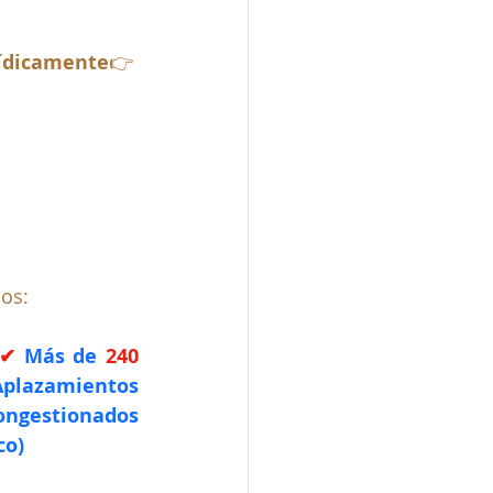
ídicamente
👉 
ios:
✔ 
Más de 
240 
Aplazamientos 
ongestionados 
co)