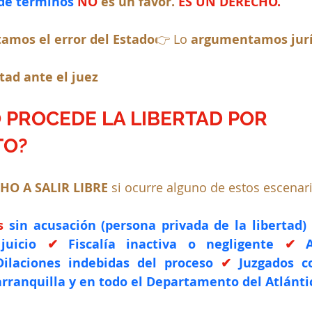
 de términos
NO
 es un favor. 
ES UN DERECHO.
amos el error del Estado
👉 Lo 
argumentamos jur
tad ante el juez
PROCEDE LA LIBERTAD POR 
TO?
HO A SALIR LIBRE
 si ocurre alguno de estos escenar
s
 sin acusación (persona privada de la libertad) 
juicio 
✔ 
Fiscalía inactiva o negligente 
✔ 
Dilaciones indebidas del proceso 
✔ 
Juzgados c
ranquilla y en todo el Departamento del Atlánti