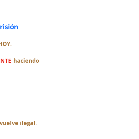
risión
 HOY
.
NTE
 haciendo 
 vuelve ilegal
.