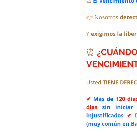
⚠️ 
El vencimiento
👉 Nosotros 
detect
Y 
exigimos la liber
⏰ 
¿CUÁNDO 
VENCIMIEN
Usted 
TIENE DEREC
✔ 
Más de 
120 día
días
 sin iniciar 
injustificados 
✔ 
(muy común en Bar