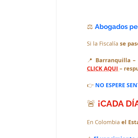
⚖️ 
Abogados pen
Si la Fiscalía 
se pas
📍 
Barranquilla –
CLICK AQUI
– resp
👉 
NO ESPERE SENT
🚨 
¡CADA DÍ
En Colombia 
el Est