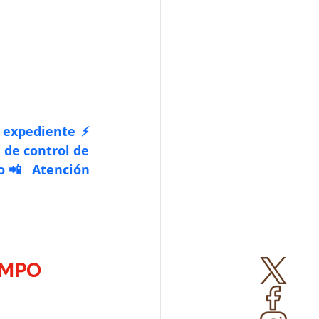
 expediente⚡ 
 de control de 
o📲 Atención 
EMPO 