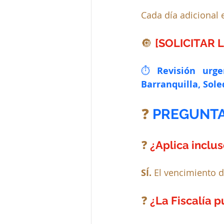
Cada día adicional 
🔘 
[SOLICITAR 
⏱️ 
Revisión urg
Barranquilla, Sole
❓ 
PREGUNTA
❓
 ¿Aplica inclu
SÍ.
 El vencimiento 
❓
 ¿La Fiscalía p