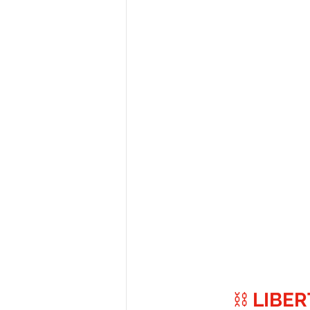
⛓️ 
LIBER