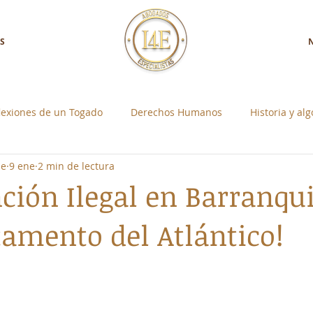
S
lexiones de un Togado
Derechos Humanos
Historia y al
ne
9 ene
2 min de lectura
a con Nosotros
Control Social Individual
ción Ilegal en Barranqui
tamento del Atlántico!
strellas.