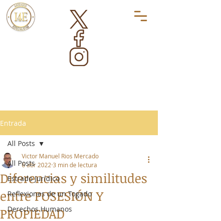
Entrada
All Posts
Victor Manuel Rios Mercado
All Posts
6 abr 2022
3 min de lectura
Diferencias y similitudes
Estrado Jurídico
entre POSESIÓN Y
Reflexiones de un Togado
Derechos Humanos
PROPIEDAD