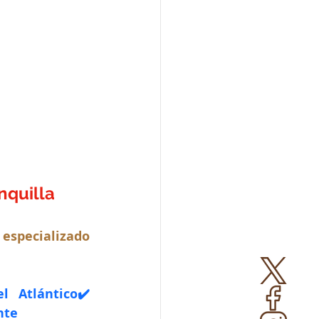
nquilla
 
especializado 
 Atlántico✔️ 
nte