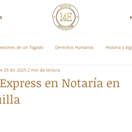
S
lexiones de un Togado
Derechos Humanos
Historia y al
ne
29 dic 2025
2 min de lectura
a con Nosotros
Control Social Individual
 Express en Notaría en
illa
strellas.