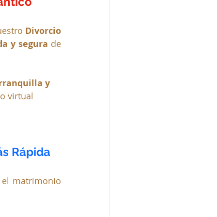
ántico
uestro 
Divorcio 
da y segura
 de 
rranquilla y 
o virtual
ás Rápida
 es el procedimiento legal que permite disolver el matrimonio 