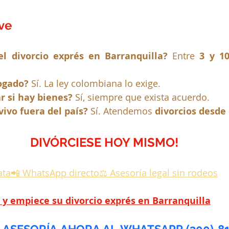
ve
l divorcio exprés en Barranquilla? 
Entre 
3 y 10
ogado? 
Sí. La ley colombiana lo exige.
r si hay bienes? 
Sí, siempre que exista acuerdo.
vivo fuera del país? 
Sí. Atendemos 
divorcios desde 
DIVÓRCIESE HOY MISMO!
ta📲 WhatsApp directo⚖️ Asesoría legal sin rodeos
 y empiece su divorcio exprés en Barranquilla
ASESORÍA AHORA AL WHATSAPP (300) 818