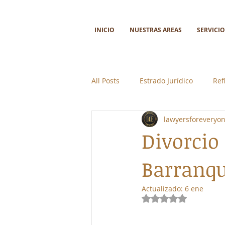
INICIO
NUESTRAS AREAS
SERVICIO
All Posts
Estrado Jurídico
Ref
lawyersforeveryo
Ciencia y tecnología
Colabor
Divorcio
Barranqu
Actualizado:
6 ene
Obtuvo NaN de 5 e