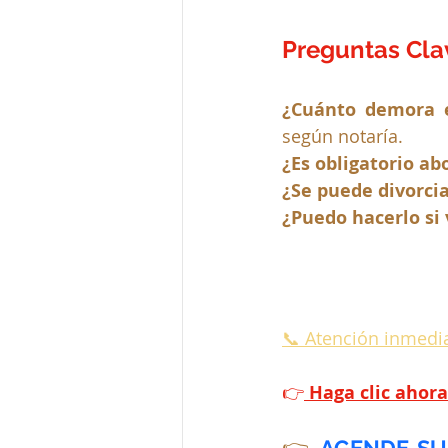
Preguntas Cla
¿Cuánto demora e
según notaría.
¿Es obligatorio ab
¿Se puede divorcia
¿Puedo hacerlo si 
📞 Atención inmedia
👉
Haga clic ahora
👉 
AGENDE SU 