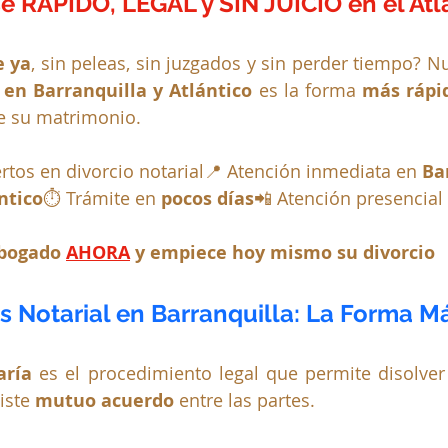
e RÁPIDO, LEGAL y SIN JUICIO en el Atl
e ya
, sin peleas, sin juzgados y sin perder tiempo? N
 en Barranquilla y Atlántico
 es la forma 
más rápi
e su matrimonio.
tos en divorcio notarial📍 Atención inmediata en 
Ba
ntico
⏱️ Trámite en 
pocos días
📲 Atención presencial 
bogado 
AHORA
y empiece hoy mismo su divorcio
s Notarial en Barranquilla: La Forma M
aría
iste 
mutuo acuerdo
 entre las partes.