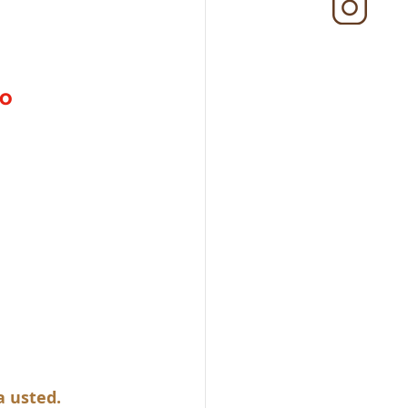
co
a usted.