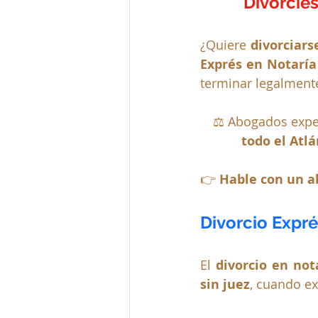
Divórcies
¿Quiere 
divorciars
Exprés en Notaría
terminar legalment
⚖️ Abogados exper
todo el Atlá
👉 
Hable con un a
Divorcio Expré
El 
divorcio en not
sin juez
, cuando ex