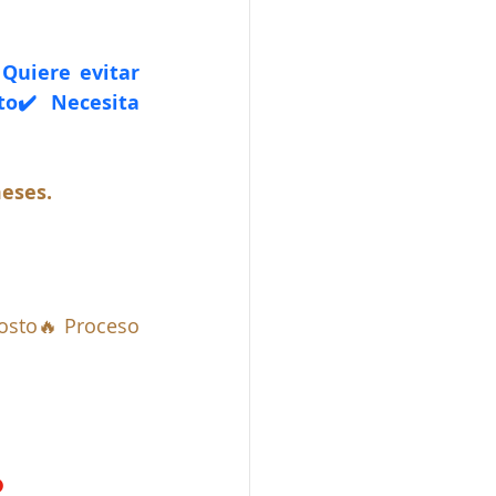
Quiere evitar 
o✔️ Necesita 
meses.
sto🔥 Proceso 
o