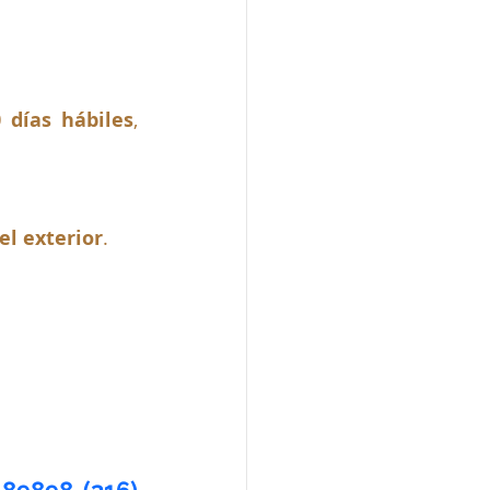
 días hábiles
, 
el exterior
.
9898-(316) 