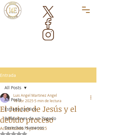
Entrada
All Posts
Luis Angel Martinez Angel
All Posts
18 abr 2025
5 min de lectura
El Juicio de Jesús y el
Estrado Jurídico
debido proceso
Reflexiones de un Togado
Derechos Humanos
Actualizado:
5 jun 2025
Obtuvo NaN de 5 estrellas.