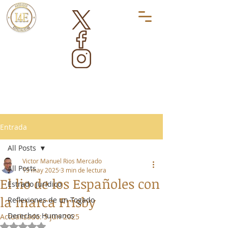
Entrada
All Posts
Victor Manuel Rios Mercado
All Posts
15 may 2025
3 min de lectura
El lio de los Españoles con
Estrado Jurídico
la marca Frisby
Reflexiones de un Togado
Derechos Humanos
Actualizado:
5 jun 2025
Obtuvo NaN de 5 estrellas.