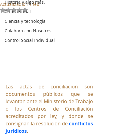
Historia y algo más.
Actualizado:
11 feb
Obtuvo NaN de 5 estrellas.
Crítica social
Ciencia y tecnología
Colabora con Nosotros
Control Social Individual
Las actas de conciliación son 
documentos públicos que se 
levantan ante el Ministerio de Trabajo 
o los Centros de Conciliación 
acreditados por ley, y donde se 
consignan la resolución de 
conflictos 
jurídicos
.