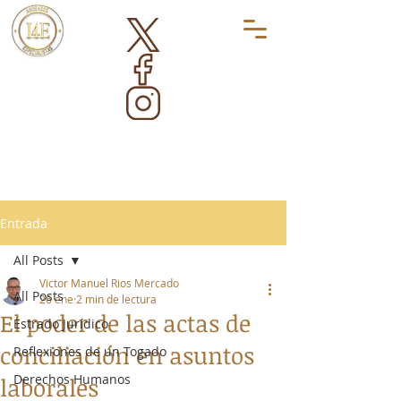
Entrada
All Posts
Victor Manuel Rios Mercado
All Posts
26 ene
2 min de lectura
El poder de las actas de
Estrado Jurídico
conciliación en asuntos
Reflexiones de un Togado
Derechos Humanos
laborales