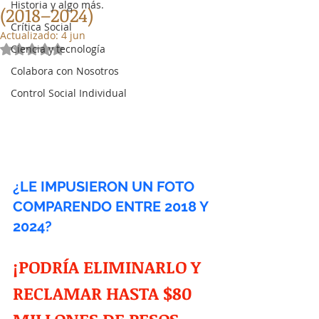
Historia y algo más.
(2018–2024)
Crítica Social
Actualizado:
4 jun
Ciencia y tecnología
Obtuvo NaN de 5 estrellas.
Colabora con Nosotros
Control Social Individual
¿LE IMPUSIERON UN FOTO 
COMPARENDO ENTRE 2018 Y 
2024?
¡PODRÍA ELIMINARLO Y 
RECLAMAR HASTA $80 