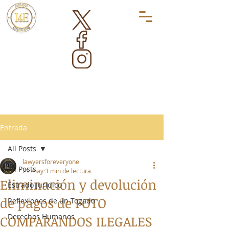
Entrada
All Posts
lawyersforeveryone
All Posts
21 may
3 min de lectura
Eliminación y devolución
Estrado Jurídico
de pagos de FOTO
Reflexiones de un Togado
Derechos Humanos
COMPARANDOS ILEGALES