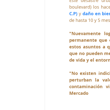
Este desastre urb
boulevard) los hac
C.P)
 y 
daño en bien
de hasta 10 y 5 mes
"Nuevamente log
permanente que ob
estos asuntos a q
que no pueden med
de vida y el ento
"No existen indici
perturban la val
contaminación vi
Mercado