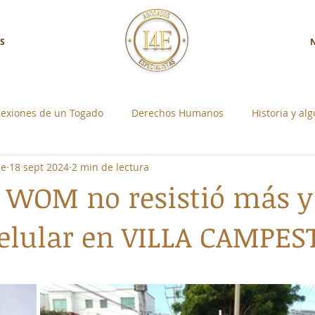
S
lexiones de un Togado
Derechos Humanos
Historia y al
ne
18 sept 2024
2 min de lectura
a con Nosotros
Control Social Individual
WOM no resistió más y 
elular en VILLA CAMPES
strellas.