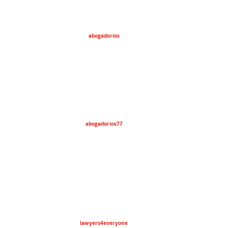
abogadorios
abogadorios77
lawyers4everyone