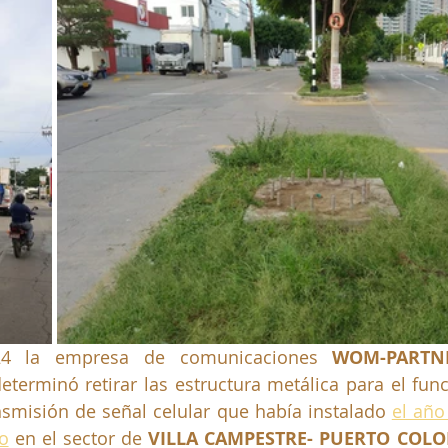
24 la empresa de comunicaciones
WOM-PARTNE
determinó retirar las estructura metálica para el fun
nsmisión de señal celular que había instalado 
el año
o
 en el sector de 
VILLA CAMPESTRE- PUERTO COLO