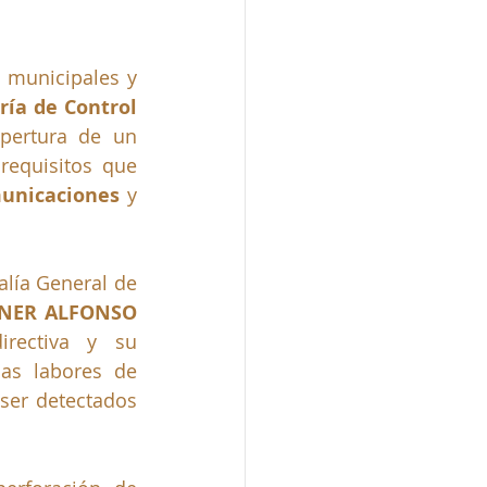
 municipales y 
ría de Control 
pertura de un 
requisitos que 
municaciones
 y 
lía General de 
INER ALFONSO 
rectiva
y su 
as labores de 
ser detectados 