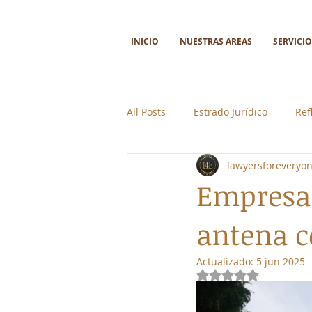
INICIO
NUESTRAS AREAS
SERVICIO
All Posts
Estrado Jurídico
Ref
lawyersforeveryo
Ciencia y tecnología
Colabor
Empresa 
antena c
Actualizado:
5 jun 2025
Obtuvo NaN de 5 e