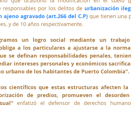
ano que ocasionó la modificación en el suelo (p
e responsables por los delitos de 
urbanización ilega
 ajeno agravado (art.266 del C.P)
 que tienen una p
es, y de 10 años respectivamente.
ramos un logro social mediante un trabajo 
liga a los particulares a ajustarse a la norma
ue se definan responsabilidades penales, tenie
iar intereses personales y económicos sacrifican
rno urbano de los habitantes de Puerto Colombia".
os científicos que estas estructuras afecten la s
orización de predios, promueven el desorden
sual" 
enfatizó el defensor de derechos human