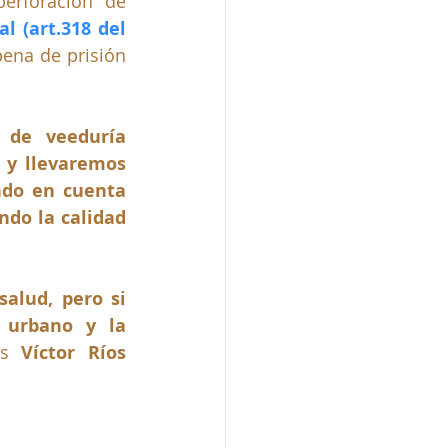
erforación de 
l (art.318 del 
ena de prisión 
de veeduría 
 y llevaremos 
ndo en cuenta 
do la calidad 
alud, pero si 
 urbano y la 
os 
Víctor Ríos 