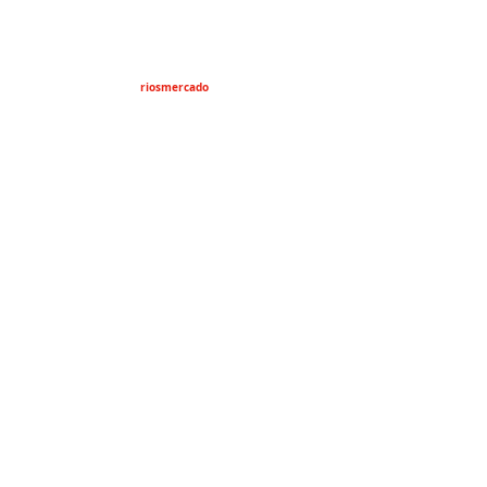
riosmercado
Estrado Jurídico
Derechos Humanos