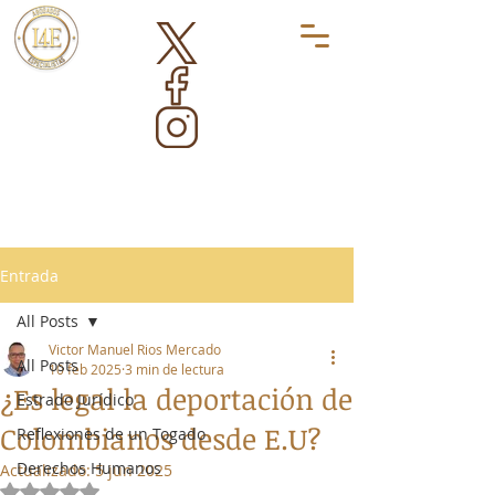
Entrada
All Posts
Victor Manuel Rios Mercado
All Posts
10 feb 2025
3 min de lectura
¿Es legal la deportación de
Estrado Jurídico
Colombianos desde E.U?
Reflexiones de un Togado
Derechos Humanos
Actualizado:
5 jun 2025
Obtuvo NaN de 5 estrellas.