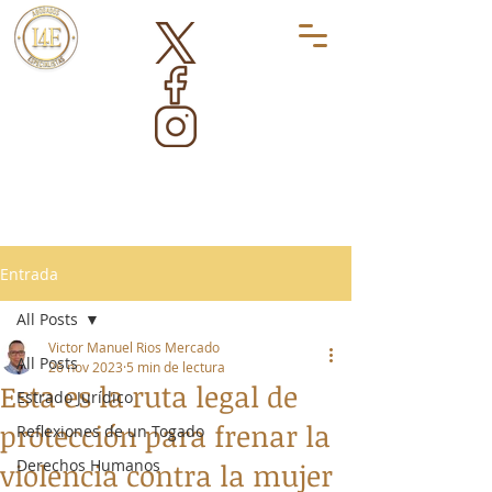
Entrada
All Posts
Victor Manuel Rios Mercado
All Posts
26 nov 2023
5 min de lectura
Esta es la ruta legal de
Estrado Jurídico
protección para frenar la
Reflexiones de un Togado
Derechos Humanos
violencia contra la mujer