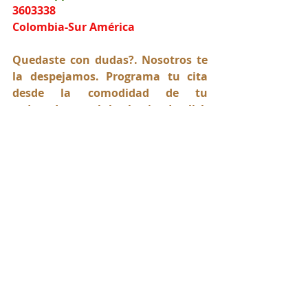
3603338
Colombia-Sur América
Quedaste con dudas?. Nosotros te 
la despejamos. Programa tu cita 
desde la comodidad de tu 
ordenador o celular haciendo click 
AQUI
Para más información de nuestros 
servicios legales visite nuestra 
página web:
www.lawyers4everyone.org
Comparte este artículo y síguenos 
en nuestras Redes Sociales: