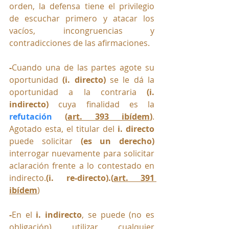
orden, la defensa tiene el privilegio 
de escuchar primero y atacar los 
vacíos, incongruencias y 
contradicciones de las afirmaciones.
-
Cuando una de las partes agote su 
oportunidad 
(i. directo)
 se le dá la 
oportunidad a la contraria 
(i. 
indirecto) 
cuya finalidad es la 
refutación 
(
art. 393 ibídem
)
. 
Agotado esta, el titular del 
i. directo
puede solicitar 
(es un derecho)
interrogar nuevamente para solicitar 
aclaración frente a lo contestado en 
indirecto.
(i. re-directo).
(
art. 
391 
ibídem
)
-
En el 
i. indirecto
, se puede (no es 
obligación) utilizar cualquier 