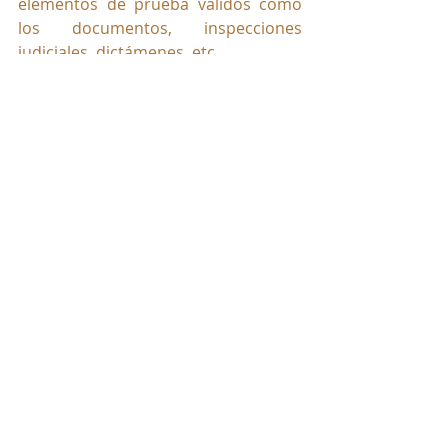
elementos de prueba válidos como 
los documentos, inspecciones 
judiciales, dictámenes, etc.
Víctor Manuel Ríos Mercado
Abogado Magister en Derechos 
Humanos
Instituto Europeo Campus Stellae 
de España
Whatsapp:
(316) 2849211-(300) 
8189898
Colombia-Sur América
Quedaste con dudas?. Nosotros te 
la despejamos. Programa tu cita 
desde la comodidad de tu 
ordenador o celular haciendo click 
AQUI