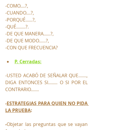
-COMO....?,
-CUANDO....?, 
-PORQUÉ......?, 
-QUÉ........?.
-DE QUE MANERA......?, 
-DE QUE MODO......?, 
-CON QUE FRECUENCIA?
P. Cerradas:
-USTED ACABÓ DE SEÑALAR QUE......., 
DIGA ENTONCES SI........ O SI POR EL 
CONTRARIO.......
-
ESTRATEGIAS PARA QUIEN NO PIDA 
LA PRUEBA
:
-
Objetar las preguntas que se vayan 