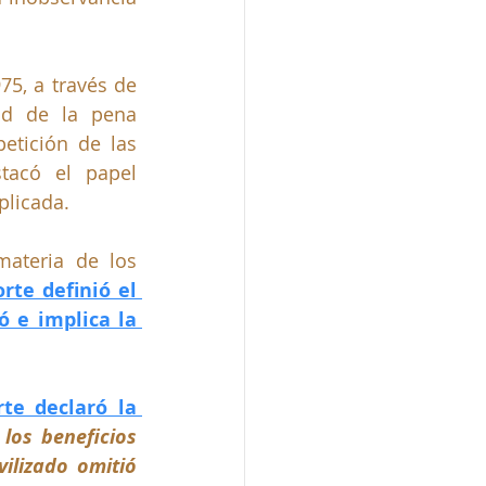
75, a través de 
ad de la pena 
etición de las 
tacó el papel 
licada. 
ateria de los 
orte definió el 
 e implica la 
rte declaró la 
los beneficios 
lizado omitió 