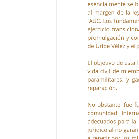
esencialmente se bu
al margen de la le
“AUC. Los fundament
ejercicio transicio
promulgación y com
de Uribe Vélez y el 
El objetivo de esta 
vida civil de miemb
paramilitares, y ga
reparación. 
No obstante, fue fu
comunidad intern
adecuados para la p
jurídico al no gara
a repetir por los mi