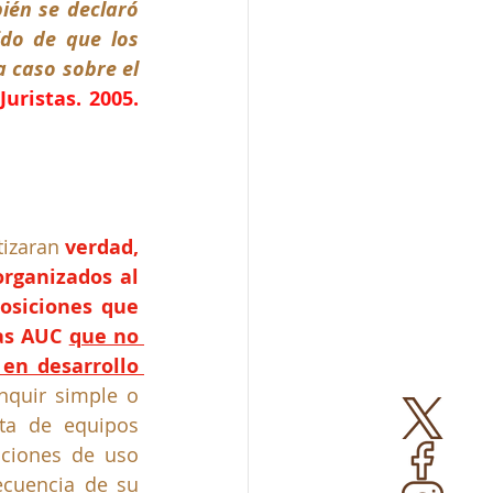
én se declaró 
ido de que los 
 caso sobre el 
ristas. 2005. 
tizaran 
verdad, 
rganizados al 
osiciones que 
as AUC 
que no 
n desarrollo 
nquir simple o 
ita de equipos 
ciones de uso 
cuencia de su 