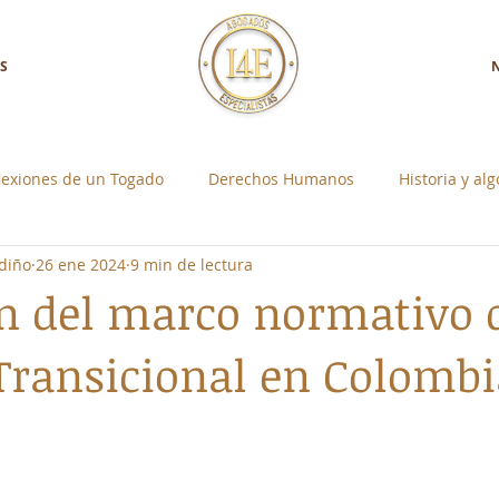
S
lexiones de un Togado
Derechos Humanos
Historia y al
diño
26 ene 2024
9 min de lectura
a con Nosotros
Control Social Individual
n del marco normativo d
 Transicional en Colombi
strellas.