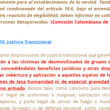
inante para el establecimiento de la verdad. Tambi
dad condicionada del artículo 10.6, bajo el entend
o requisito de elegibilidad, deben informar en cada
ersonas desaparecidas. 
(Comisión Colombiana de Ju
10. Justicia Transicional
taron disposiciones de justicia transicional que garan
ción a las víctimas de desmovilizados de grupos o
 concediéndoles beneficios jurídicos y otras disp
ar cobertura y aplicación a aquellos sujetos de l
es de lesa humanidad ni de especial gravedad e
erno armado
, delitos tales como concierto para deli
ón ilegal de uniformes e insignias, utilización ilíc
ceptores, y porte ilegal de armas de fuego o muni
Fuerzas Armados o de defensa personal, como conse