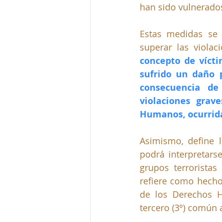
han sido vulnerados
Estas medidas se 
superar las violac
concepto de vícti
sufrido un daño p
consecuencia de
violaciones grav
Humanos, ocurrida
Asimismo, define l
podrá interpretars
grupos terrorista
refiere como hecho
de los Derechos H
tercero (3º) común 