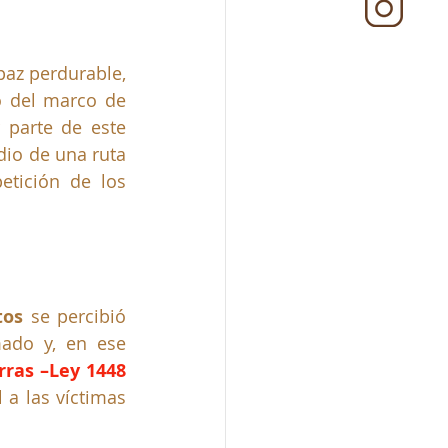
paz perdurable, 
o del marco de 
r parte de este 
io de una ruta 
tición de los 
tos
 se percibió 
ado y, en ese 
rras –Ley 1448 
 a las víctimas 