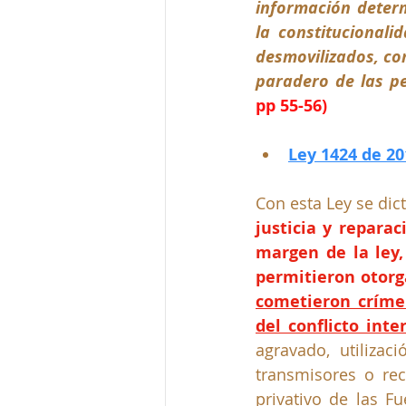
información determ
la constitucionali
desmovilizados, com
paradero de las p
pp 55-56) 
Ley 1424 de 20
Con esta Ley se dic
justicia y repara
margen de la ley,
permitieron otorg
cometieron crímen
del conflicto int
agravado, utilizaci
transmisores o re
privativo de las 