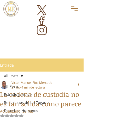
Entrada
All Posts
Victor Manuel Rios Mercado
All Posts
27 feb
4 min de lectura
La cadena de custodia no
Estrado Jurídico
es tan sólida como parece
Reflexiones de un Togado
Derechos Humanos
Actualizado:
28 feb
Obtuvo NaN de 5 estrellas.