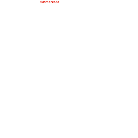
riosmercado
Estrado Jurídico