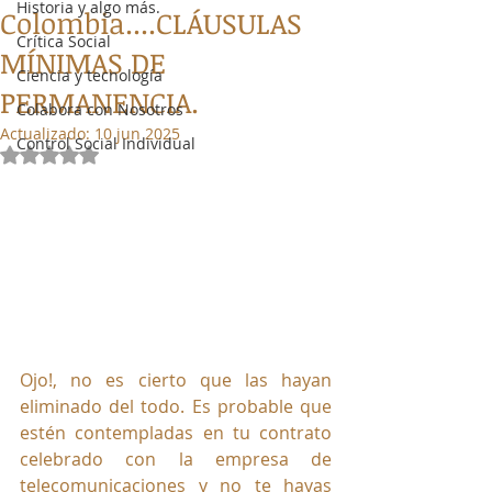
Historia y algo más.
Colombia....CLÁUSULAS
Crítica Social
MÍNIMAS DE
Ciencia y tecnología
PERMANENCIA.
Colabora con Nosotros
Actualizado:
10 jun 2025
Control Social Individual
Obtuvo NaN de 5 estrellas.
Ojo!, no es cierto que las hayan 
eliminado del todo. Es probable que 
estén contempladas en tu contrato 
celebrado con la empresa de 
telecomunicaciones y no te hayas 