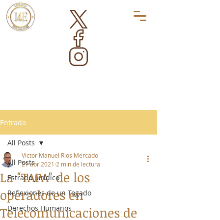
Entrada
All Posts
Victor Manuel Rios Mercado
All Posts
21 abr 2021
2 min de lectura
La "TAPA" de los
Estrado Jurídico
operadores en
Reflexiones de un Togado
Derechos Humanos
Telecomunicaciones de