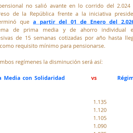
nsional no salió avante en lo corrido del 2.024 y
eso de la República frente a la iniciativa presiden
terminó que 
a partir del 01 de Enero del 2.02
stema de prima media y de ahorro individual ex
sivas de 15 semanas cotizadas por año hasta llega
como requisito mínimo para pensionarse.
ambos regímenes la disminución será así:
 Media con Solidaridad     
vs 
Régim
2.026=1.285										1.135
2.027=1.270										1.120
2.028=1.255										1.105
2.029=1.240										1.090