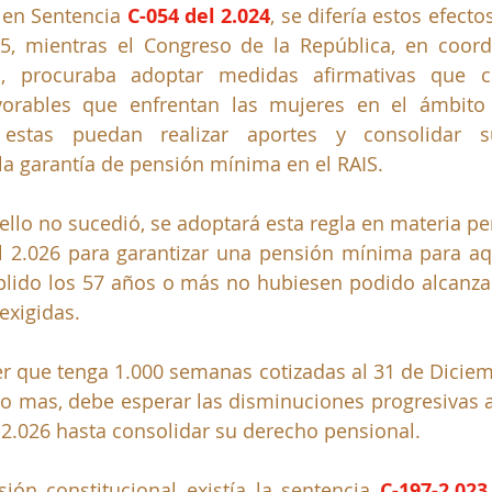
 en Sentencia
 C-054 del 2.024
, se difería estos efecto
5, mientras el Congreso de la República, en coordi
l, procuraba adoptar medidas afirmativas que c
vorables que enfrentan las mujeres en el ámbito 
 estas puedan realizar aportes y consolidar s
a garantía de pensión mínima en el RAIS.
ello no sucedió, se adoptará esta regla en materia pen
l 2.026 para garantizar una pensión mínima para aq
ido los 57 años o más no hubiesen podido alcanzar
exigidas.
 que tenga 1.000 semanas cotizadas al 31 de Diciemb
 mas, debe esperar las disminuciones progresivas an
 2.026 hasta consolidar su derecho pensional.
ión constitucional existía la sentencia
 C-197-2.023