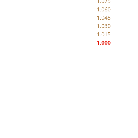
2.030=1.225										1.075
2.031=1.210										1.060
2.032=1.195										1.045
2.033=1.180										1.030
2.034=1.165										1.015
.150										
1.000