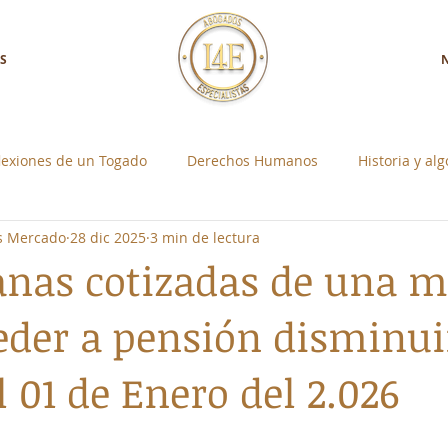
S
lexiones de un Togado
Derechos Humanos
Historia y al
os Mercado
28 dic 2025
3 min de lectura
a con Nosotros
Control Social Individual
nas cotizadas de una m
eder a pensión disminui
l 01 de Enero del 2.026