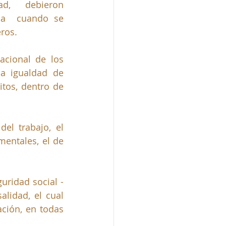
d, debieron 
la  cuando se 
ros.
acional de los 
a igualdad de 
os, dentro de 
el trabajo, el 
entales, el de 
uridad social -
lidad, el cual 
ción, en todas 