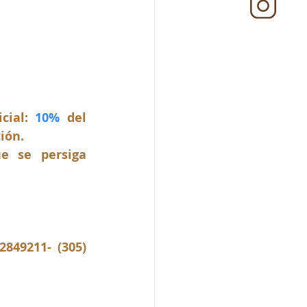
cial: 
10%
 del 
ción.
e se persiga 
849211- (305) 