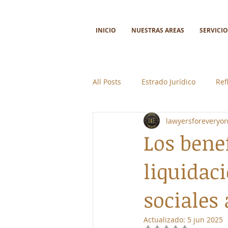
INICIO
NUESTRAS AREAS
SERVICIO
All Posts
Estrado Jurídico
Ref
lawyersforeveryo
Ciencia y tecnología
Colabor
Los bene
liquidac
sociales
Actualizado:
5 jun 2025