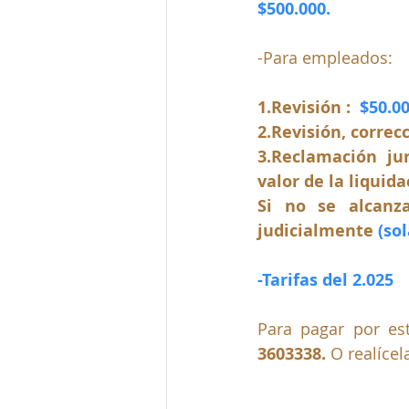
$500.000.
-Para empleados:
1.Re
visión :  
$50.0
2.Re
visión, correcc
3.
R
eclamación ju
valor de la liquida
Si no se alcanza
judicialmente 
(so
-Tarifas del 2.025
Para pagar por est
3603338. 
O realícel