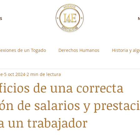
S
lexiones de un Togado
Derechos Humanos
Historia y al
ne
5 oct 2024
2 min de lectura
a con Nosotros
Control Social Individual
ficios de una correcta
ión de salarios y prestac
 a un trabajador