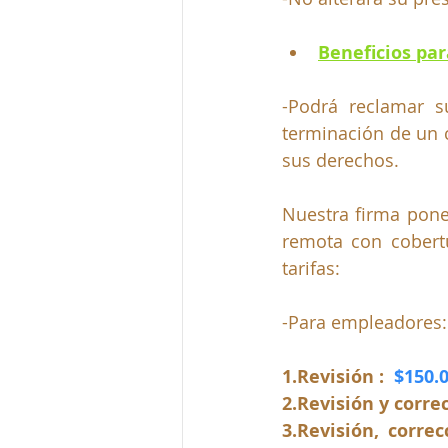
Beneficios par
-Podrá reclamar s
terminación de un c
sus derechos.
Nuestra firma pone 
remota con cobertu
tarifas:
-Para empleadores:
1.Re
visión :  
$150.0
2.Re
visión y correc
3.Re
visión, corre