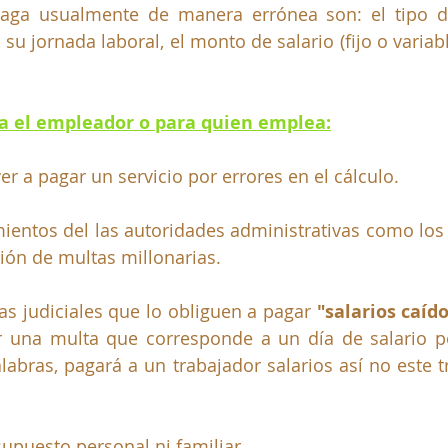
haga usualmente de manera errónea son: el tipo de
 su jornada laboral, el monto de salario (fijo o variable
ra el empleador o para quien emplea:
er a pagar un servicio por errores en el cálculo.
mientos del las autoridades administrativas como los 
ción de multas millonarias.
s judiciales que lo obliguen a pagar 
"salarios caído
ir una multa que corresponde a un día de salario p
alabras, pagará a un trabajador salarios así no este t
supuesto personal ni familiar.