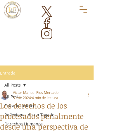
Entrada
All Posts
Victor Manuel Rios Mercado
All Posts
5 ene 2024
4 min de lectura
Los derechos de los
Estrado Jurídico
procesados penalmente
Reflexiones de un Togado
Derechos Humanos
desde una perspectiva de