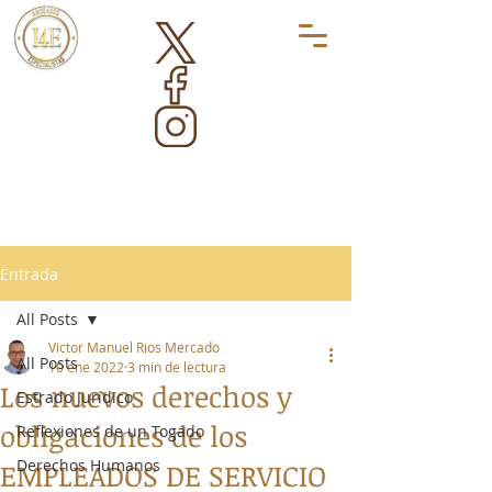
Entrada
All Posts
Victor Manuel Rios Mercado
All Posts
10 ene 2022
3 min de lectura
Los nuevos derechos y
Estrado Jurídico
obligaciones de los
Reflexiones de un Togado
Derechos Humanos
EMPLEADOS DE SERVICIO