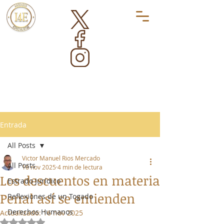
Entrada
All Posts
Victor Manuel Rios Mercado
All Posts
16 nov 2025
4 min de lectura
Los descuentos en materia
Estrado Jurídico
Penal así se entienden
Reflexiones de un Togado
Derechos Humanos
Actualizado:
16 nov 2025
Obtuvo NaN de 5 estrellas.