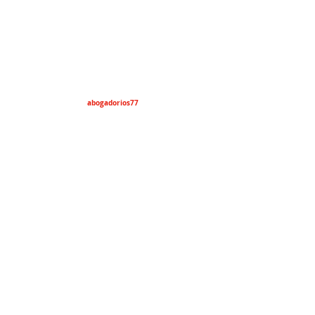
abogadorios77
lawyers4everyone