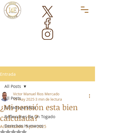
Entrada
All Posts
Victor Manuel Rios Mercado
All Posts
15 may 2025
3 min de lectura
¿Mi pensión esta bien
Estrado Jurídico
calculada?
Reflexiones de un Togado
Derechos Humanos
Actualizado:
5 jun 2025
Obtuvo NaN de 5 estrellas.