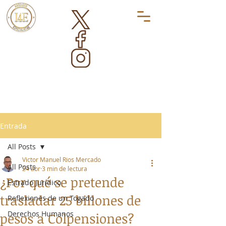
Entrada
All Posts
Victor Manuel Rios Mercado
All Posts
24 abr
3 min de lectura
¿Por qué se pretende
Estrado Jurídico
trasladar 25 billones de
Reflexiones de un Togado
Derechos Humanos
pesos a Colpensiones?