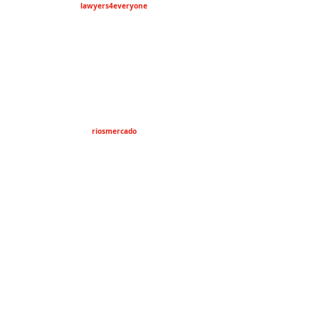
lawyers4everyone
riosmercado