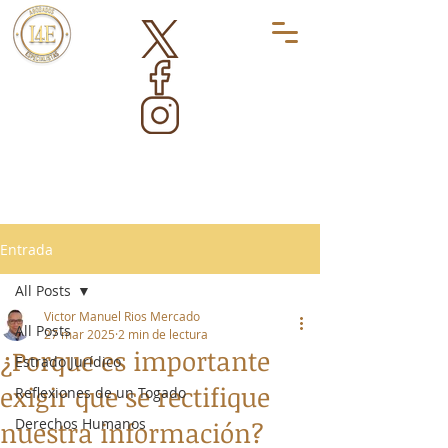
Entrada
All Posts
Victor Manuel Rios Mercado
All Posts
27 mar 2025
2 min de lectura
¿Porque es importante
Estrado Jurídico
exigir que se rectifique
Reflexiones de un Togado
Derechos Humanos
nuestra información?