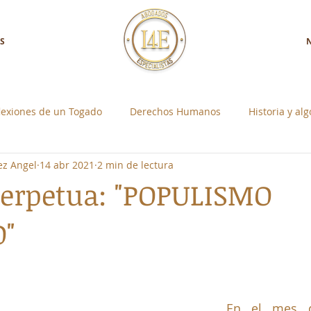
S
lexiones de un Togado
Derechos Humanos
Historia y al
ez Angel
14 abr 2021
2 min de lectura
a con Nosotros
Control Social Individual
perpetua: "POPULISMO
O"
strellas.
En el mes d