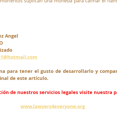
brientos suplican una moneda para calmar el hambr
ez Angel 
O
izado
s1@hotmail.com
a para tener el gusto de desarrollarlo y compart
inal de este artículo.
ón de nuestros servicios legales visite nuestra 
www.lawyers4everyone.org