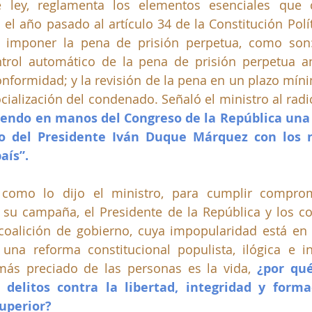
 ley, reglamenta los elementos esenciales que ca
el año pasado al artículo 34 de la Constitución Políti
e imponer la pena de prisión perpetua, como son:
ntrol automático de la pena de prisión perpetua an
onformidad; y la revisión de la pena en un plazo míni
cialización del condenado. Señaló el ministro al radic
endo en manos del Congreso de la República una i
 del Presidente Iván Duque Márquez con los ni
aís”.
 como lo dijo el ministro, para cumplir compromi
 su campaña, el Presidente de la República y los co
coalición de gobierno, cuya impopularidad está en 
na reforma constitucional populista, ilógica e inn
más preciado de las personas es la vida, 
¿por qué
delitos contra la libertad, integridad y forma
uperior? 