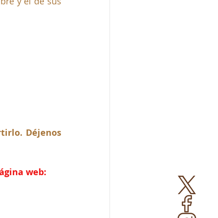
e y el de sus 
irlo. Déjenos 
página web: