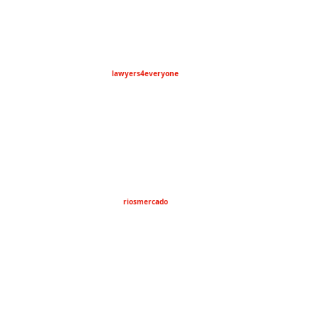
lawyers4everyone
riosmercado