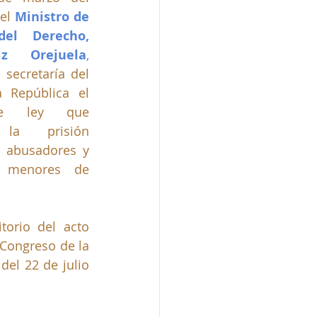
el 
Ministro de 
del Derecho, 
z Orejuela
, 
 secretaría del 
 República el 
de ley que 
 la prisión 
 abusadores y 
 menores de 
orio del acto 
 Congreso de la 
el 22 de julio 