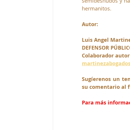
semidesnudos y ham
hermanitos.
Autor:
Luis Angel Martin
DEFENSOR PÚBLIC
Colaborador autor
martinezabogado
Sugíerenos un tem
su comentario al f
Para más informaci