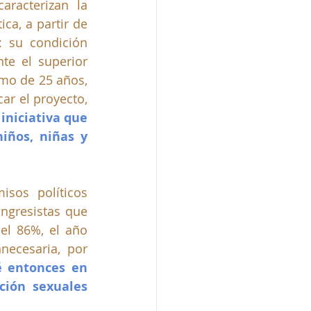
racterizan la 
ca, a partir de 
 su condición 
te el superior 
mo de 25 años, 
ar el proyecto, 
niciativa que 
ños, niñas y 
sos políticos 
ngresistas que 
el 86%, el año 
ecesaria, por 
 entonces en 
ción sexuales 