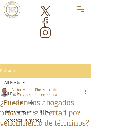
Entrada
All Posts
Victor Manuel Rios Mercado
All Posts
14 dic 2025
3 min de lectura
¿Pueden los abogados
Estrado Jurídico
provocar la libertad por
Reflexiones de un Togado
Derechos Humanos
vencimiento de términos?