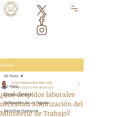
Entrada
All Posts
Victor Manuel Rios Mercado
All Posts
27 nov 2024
2 min de lectura
¿Qué despidos laborales
Estrado Jurídico
necesitan autorización del
Reflexiones de un Togado
Derechos Humanos
Ministerio de Trabajo?