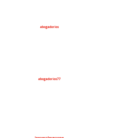
abogadorios
abogadorios77
lawyers4everyone