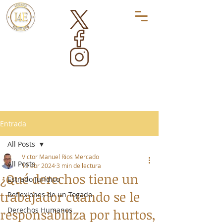
Entrada
All Posts
Victor Manuel Rios Mercado
All Posts
13 abr 2024
3 min de lectura
¿Qué derechos tiene un
Estrado Jurídico
trabajador cuando se le
Reflexiones de un Togado
Derechos Humanos
responsabiliza por hurtos,