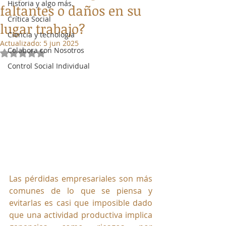
Historia y algo más.
faltantes o daños en su
Crítica Social
lugar trabajo?
Ciencia y tecnología
Actualizado:
5 jun 2025
Colabora con Nosotros
Obtuvo NaN de 5 estrellas.
Control Social Individual
Las pérdidas empresariales son más 
comunes de lo que se piensa y 
evitarlas es casi que imposible dado 
que una actividad productiva implica 