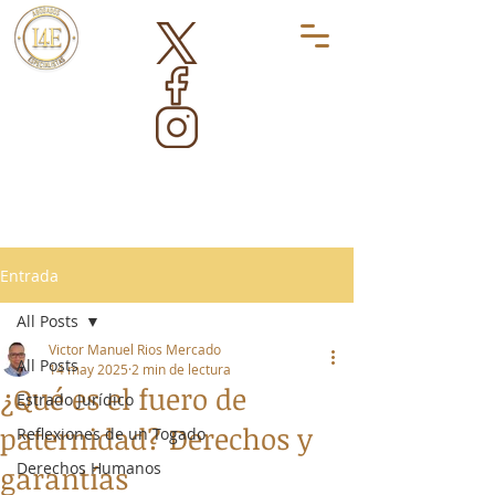
Entrada
All Posts
Victor Manuel Rios Mercado
All Posts
14 may 2025
2 min de lectura
¿Qué es el fuero de
Estrado Jurídico
paternidad? Derechos y
Reflexiones de un Togado
Derechos Humanos
garantías