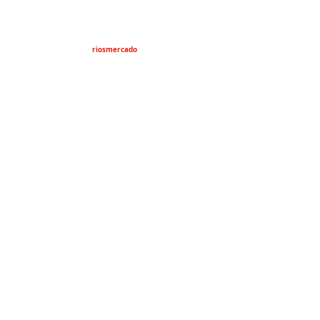
riosmercado
Estrado Jurídico
Derechos Humanos