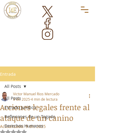
Entrada
All Posts
Victor Manuel Rios Mercado
All Posts
8 dic 2025
4 min de lectura
Acciones legales frente al
Estrado Jurídico
ataque de un canino
Reflexiones de un Togado
Derechos Humanos
Actualizado:
9 dic 2025
Obtuvo NaN de 5 estrellas.