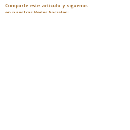
Comparte este artículo y síguenos 
en nuestras Redes Sociales:
abogadorios
abogadorios77