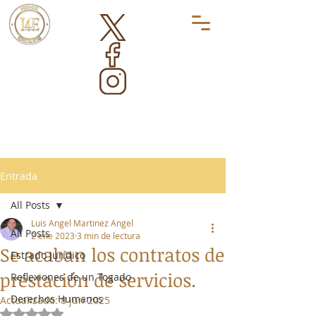
Entrada
All Posts
Luis Angel Martinez Angel
All Posts
2 ene 2023
3 min de lectura
Se acaban los contratos de
Estrado Jurídico
prestación de servicios.
Reflexiones de un Togado
Derechos Humanos
Actualizado:
8 jun 2025
Obtuvo NaN de 5 estrellas.