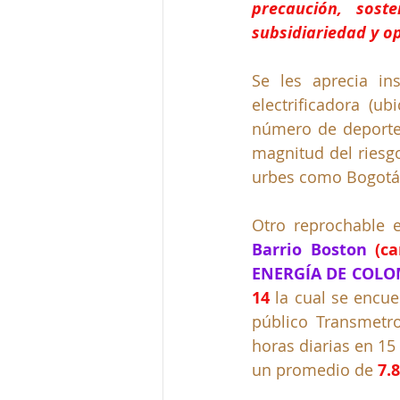
precaución, soste
subsidiariedad y o
Se les aprecia in
electrificadora (u
número de deportes
magnitud del riesgo
urbes como Bogotá 
Barrio Boston
(c
ENERGÍA DE COLOMB
14 
la cual se encue
público Transmetro
horas diarias en 15
un promedio de 
7.