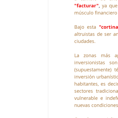
"facturar"
,
 ya que
músculo financiero 
Bajo esta 
"corti
altruistas de ser 
ciudades.
La zonas más ape
inversionistas s
(supuestamente) t
inversión urbanístic
habitantes, es dec
sectores tradicio
vulnerable e inde
nuevas condiciones 