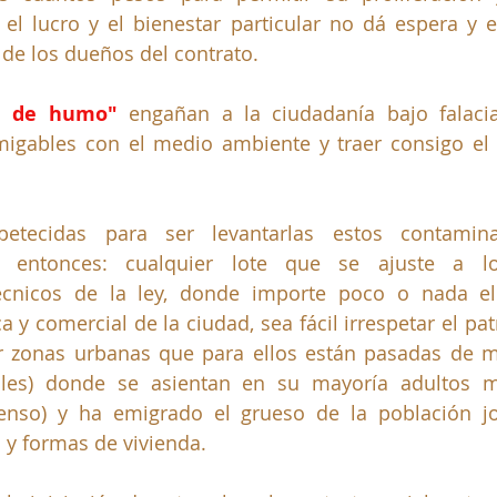
 el lucro y el bienestar particular no dá espera y e
de los dueños del contrato. 
na de humo"
 engañan a la ciudadanía bajo falaci
amigables con el medio ambiente y traer consigo el 
tecidas para ser levantarlas estos contamina
on entonces: cualquier lote que se ajuste a lo
écnicos de la ley, donde importe poco o nada el d
a y comercial de la ciudad, sea fácil irrespetar el pa
ir zonas urbanas que para ellos están pasadas de m
nales) donde se asientan en su mayoría adultos m
fenso) y ha emigrado el grueso de la población j
y formas de vivienda. 