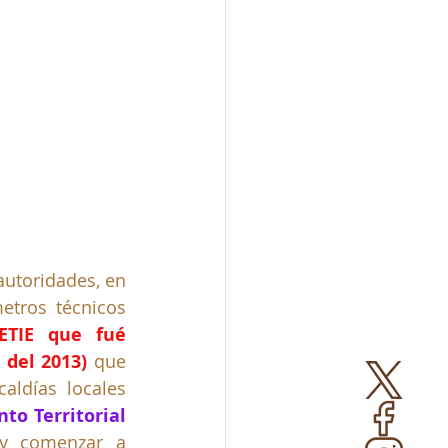
autoridades, en 
etros técnicos 
ETIE que fué 
 del 2013)
 que 
aldías locales 
to Territorial
a cambio de unos cuantos pesos para permitir su proliferación y comenzar a 