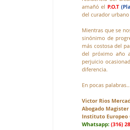
amañó el 
P.O.T
(Pl
del curador urbano
Mientras que se nos
sinónimo de progr
más costosa del paí
del próximo año a
perjuicio ocasiona
diferencia.
En pocas palabras...
Victor Rios Merca
Abogado Magister
Instituto Europeo
Whatsapp:
(316) 2