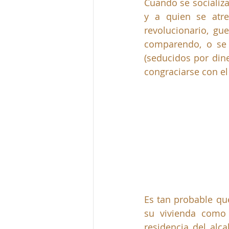
Cuando se socializa 
y a quien se atrev
revolucionario, gue
comparendo, o se 
(seducidos por din
congraciarse con e
Es tan probable que
su vivienda como 
residencia del alc