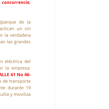
concurrencia, 
(parque de la 
ctican un sin 
r la verdadera 
an las grandes 
Otro reprochable ejemplo es la recién iniciada obra de la subestación eléctrica del 
por la empresa: 
ALLE 61 No 46-
 de transporte 
te durante 19 
illa y moviliza 