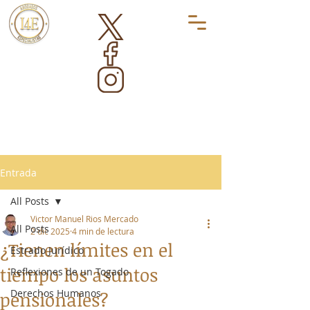
Entrada
All Posts
Victor Manuel Rios Mercado
All Posts
2 dic 2025
4 min de lectura
¿Tienen límites en el
Estrado Jurídico
tiempo los asuntos
Reflexiones de un Togado
Derechos Humanos
pensionales?