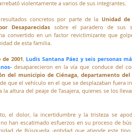
 arrebató violentamente a varios de sus integrantes. 
resultados concretos por parte de la 
Unidad de
por Desaparecidas
 sobre el paradero de sus se
ha convertido en un factor revictimizante que golpe
nidad de esta familia.
e de 2001
, 
Ludis Santana Páez y seis personas más 
nos-
ión del municipio de Ciénaga, departamento de
 de que el vehículo en el que se desplazaban fuera in
a altura del peaje de Tasajera, quienes se los llev
 el dolor, la incertidumbre y la tristeza se apod
s no han escatimado esfuerzos en su proceso de bús
nidad de Búsqueda -entidad que atiende este tipo d