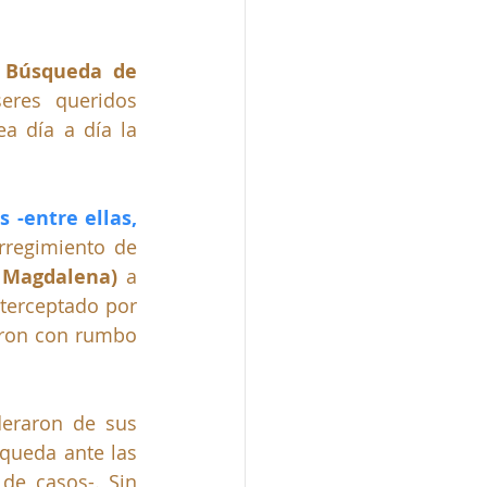
 Búsqueda de 
res queridos 
a día a día la 
-entre ellas, 
 desaparecieron en la vía que conduce del corregimiento de 
l Magdalena)
 a 
terceptado por 
aron con rumbo 
eraron de sus 
queda ante las 
e casos-. Sin 