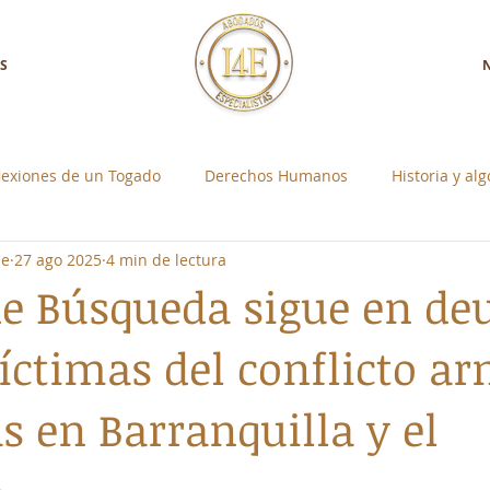
S
lexiones de un Togado
Derechos Humanos
Historia y al
ne
27 ago 2025
4 min de lectura
a con Nosotros
Control Social Individual
e Búsqueda sigue en de
víctimas del conflicto a
s en Barranquilla y el