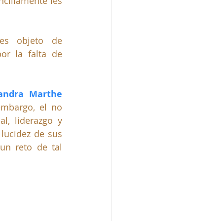
cillamente les 
s objeto de 
r la falta de 
andra Marthe 
mbargo, el no 
, liderazgo y 
lucidez de sus 
n reto de tal 