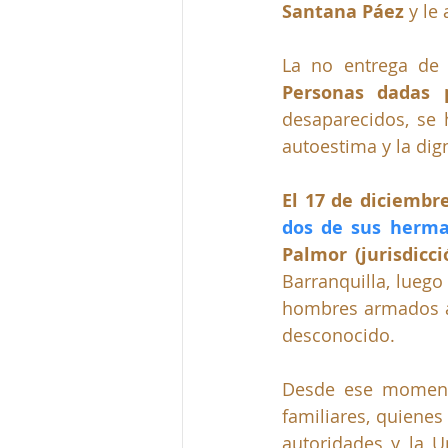
Santana Páez
 y le
La no entrega de 
Personas dadas 
desaparecidos, se 
autoestima y la dig
El 17 de diciembr
dos de sus herma
Palmor (jurisdicc
Barranquilla, luego
hombres armados a l
desconocido.
Desde ese momento,
familiares, quiene
autoridades y la U