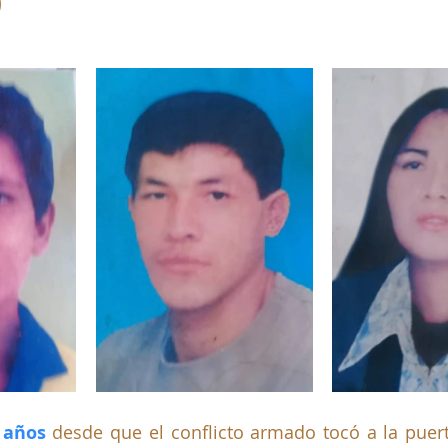
o
strellas.
 años