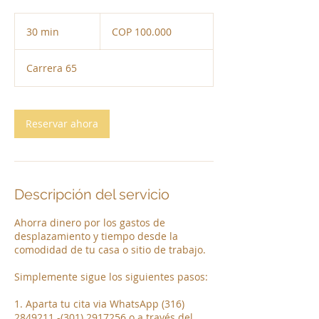
100.000
pesos
30 min
3
COP 100.000
colombianos
0
Carrera 65
m
i
n
Reservar ahora
Descripción del servicio
Ahorra dinero por los gastos de
desplazamiento y tiempo desde la
comodidad de tu casa o sitio de trabajo.
Simplemente sigue los siguientes pasos:
1. Aparta tu cita via WhatsApp (316)
2849211 -(301) 2917256 o a través del