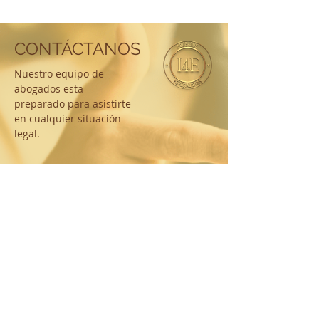
CONTÁCTANOS
Nuestro equipo de
abogados esta
preparado para asistirte
en cualquier situación
legal.
Dirección
Carrera 65 No 58-88 Barranquilla,
Atlántico, Colombia.
Mail:
lawyersforeveryone@gmail.com
Teléfonos:
+57 300 8189898
+57 316 2849211
+57 301 2917256