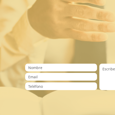
Carrera 65 No 58-88 Barranquilla, Atlántico, C
Mail:
lawyersforeveryone@gmail.com
Teléfonos:
+57 300 8189898
+57 316 2849211
+57 301 2917256
Para preguntas generales, por favor completa 