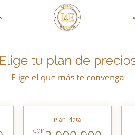
S
Elige tu plan de precio
Elige el que más te convenga
Plan Plata
1.000.000COP
2.00
COP