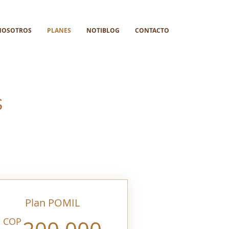
NOSOTROS
PLANES
NOTIBLOG
CONTACTO
s
Plan POMIL
0.000COP
200.000COP
COP