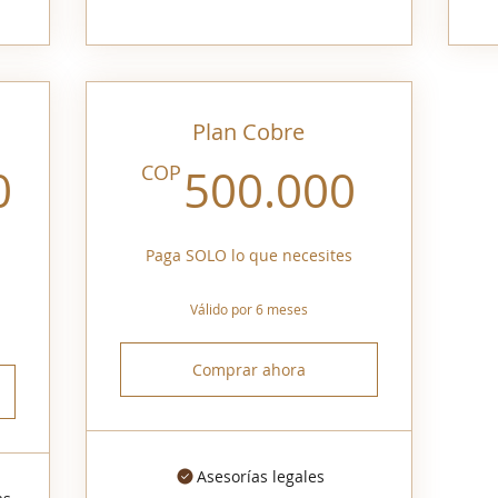
Plan Cobre
3.000.000COP
500.0
0
COP
500.000
Paga SOLO lo que necesites
Válido por 6 meses
Comprar ahora
Asesorías legales