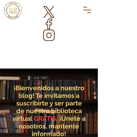
¡Bienvenidos a nuestro
blog! Te invitamos a
suscribirte y ser parte
de nuestra biblioteca
virtual
GRATIS
. ¡Únete a
nosotros, mantente
informado!