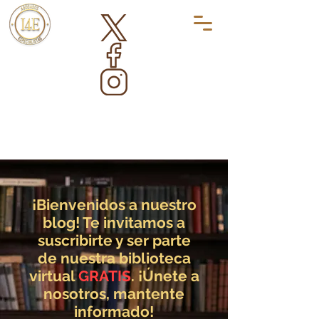
¡Bienvenidos a nuestro
blog! Te invitamos a
suscribirte y ser parte
de nuestra biblioteca
virtual
GRATIS
. ¡Únete a
nosotros, mantente
informado!