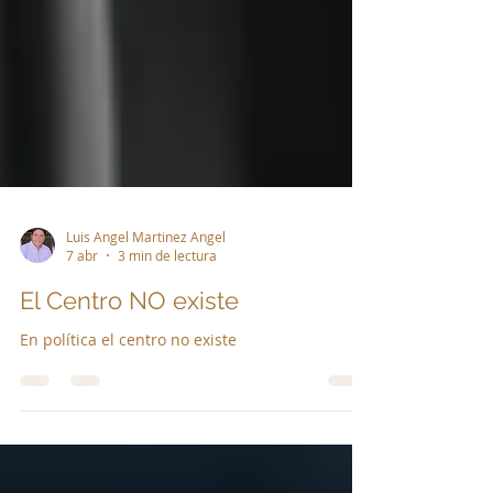
Luis Angel Martinez Angel
7 abr
3 min de lectura
El Centro NO existe
En política el centro no existe