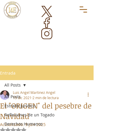
Entrada
All Posts
Luis Angel Martinez Angel
All Posts
15 dic 2021
2 min de lectura
El "ORIGEN" del pesebre de
Estrado Jurídico
Navidad
Reflexiones de un Togado
Derechos Humanos
Actualizado:
9 jun 2025
Obtuvo NaN de 5 estrellas.