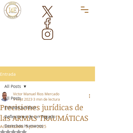
Entrada
All Posts
Victor Manuel Rios Mercado
All Posts
9 sept 2023
3 min de lectura
Precisiones jurídicas de
Estrado Jurídico
las ARMAS TRAUMÁTICAS
Reflexiones de un Togado
Derechos Humanos
Actualizado:
5 jun 2025
Obtuvo NaN de 5 estrellas.