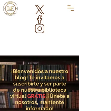
¡Bienvenidos a nuestro
blog! Te invitamos a
suscribirte y ser parte
de nuestra biblioteca
virtual
GRATIS
. ¡Únete a
nosotros, mantente
informado!